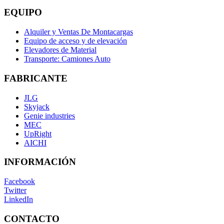
EQUIPO
Alquiler y Ventas De Montacargas
Equipo de acceso y de elevación
Elevadores de Material
Transporte: Camiones Auto
FABRICANTE
JLG
Skyjack
Genie industries
MEC
UpRight
AICHI
INFORMACIÓN
Facebook
Twitter
LinkedIn
CONTACTO