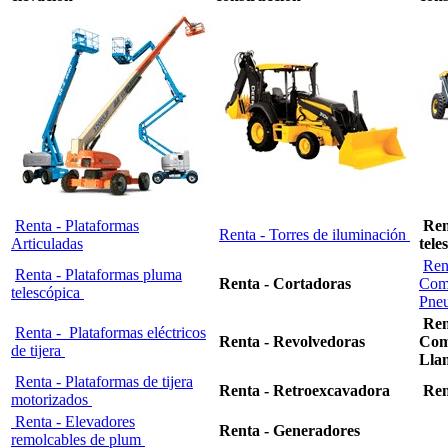
Renta - Plataformas
Ren
Renta - Torres de iluminación
Articuladas
tele
Ren
Renta - Plataformas pluma
Renta - Cortadoras
Comb
telescópica
Pne
Ren
Renta - Plataformas eléctricos
Renta - Revolvedoras
Com
de tijera
Lla
Renta - Plataformas de tijera
Renta - Retroexcavadora
Ren
motorizados
Renta - Elevadores
Renta - Generadores
remolcables de plum