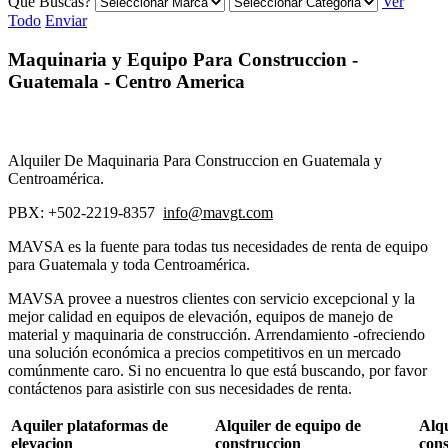
Que Buscas?
Ver
Todo
Enviar
Maquinaria y Equipo Para Construccion -
Guatemala - Centro America
Alquiler De Maquinaria Para Construccion en Guatemala y
Centroamérica.
PBX: +502-2219-8357
info@mavgt.com
MAVSA es la fuente para todas tus necesidades de renta de equipo
para Guatemala y toda Centroamérica.
MAVSA provee a nuestros clientes con servicio excepcional y la
mejor calidad en equipos de elevación, equipos de manejo de
material y maquinaria de construcción. Arrendamiento -ofreciendo
una solución económica a precios competitivos en un mercado
comúnmente caro. Si no encuentra lo que está buscando, por favor
contáctenos para asistirle con sus necesidades de renta.
Aquiler plataformas de
Alquiler de equipo de
Alqu
elevacion
construccion
cons