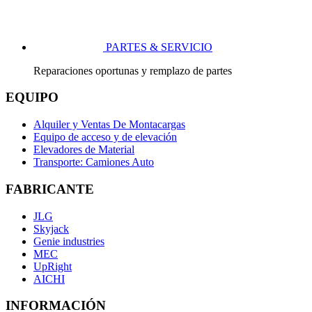
PARTES & SERVICIO
Reparaciones oportunas y remplazo de partes
EQUIPO
Alquiler y Ventas De Montacargas
Equipo de acceso y de elevación
Elevadores de Material
Transporte: Camiones Auto
FABRICANTE
JLG
Skyjack
Genie industries
MEC
UpRight
AICHI
INFORMACIÓN