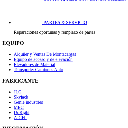
PARTES & SERVICIO
Reparaciones oportunas y remplazo de partes
EQUIPO
Alquiler y Ventas De Montacargas
Equipo de acceso y de elevación
Elevadores de Material
Transporte: Camiones Auto
FABRICANTE
JLG
Skyjack
Genie industries
MEC
UpRight
AICHI