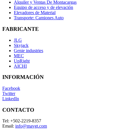
Alquiler y Ventas De Montacargas
Equipo de acceso y de elevación
Elevadores de Material
Transporte: Camiones Auto
FABRICANTE
JLG
Skyjack
Genie industries
MEC
UpRight
AICHI
INFORMACIÓN
Facebook
Twitter
LinkedIn
CONTACTO
Tel:
+502-2219-8357
Email:
info@mavgt.com