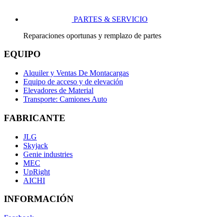
PARTES & SERVICIO
Reparaciones oportunas y remplazo de partes
EQUIPO
Alquiler y Ventas De Montacargas
Equipo de acceso y de elevación
Elevadores de Material
Transporte: Camiones Auto
FABRICANTE
JLG
Skyjack
Genie industries
MEC
UpRight
AICHI
INFORMACIÓN