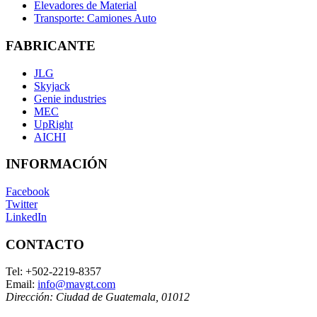
Elevadores de Material
Transporte: Camiones Auto
FABRICANTE
JLG
Skyjack
Genie industries
MEC
UpRight
AICHI
INFORMACIÓN
Facebook
Twitter
LinkedIn
CONTACTO
Tel:
+502-2219-8357
Email:
info@mavgt.com
Dirección:
Ciudad de Guatemala
,
01012