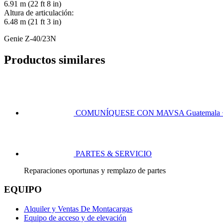
6.91 m (22 ft 8 in)
Altura de articulación:
6.48 m (21 ft 3 in)
Genie Z-40/23N
Productos similares
COMUNÍQUESE CON MAVSA
Guatemala 
PARTES & SERVICIO
Reparaciones oportunas y remplazo de partes
EQUIPO
Alquiler y Ventas De Montacargas
Equipo de acceso y de elevación