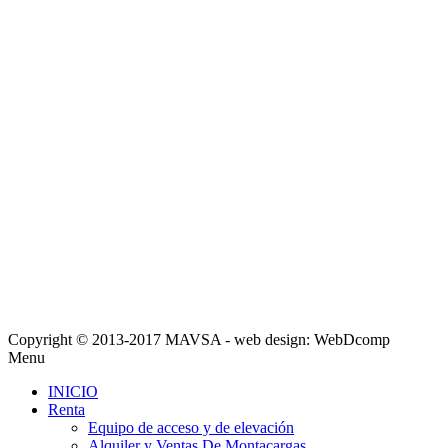
Copyright © 2013-2017 MAVSA - web design: WebDcomp
Menu
INICIO
Renta
Equipo de acceso y de elevación
Alquiler y Ventas De Montacargas