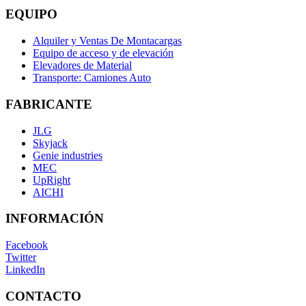
EQUIPO
Alquiler y Ventas De Montacargas
Equipo de acceso y de elevación
Elevadores de Material
Transporte: Camiones Auto
FABRICANTE
JLG
Skyjack
Genie industries
MEC
UpRight
AICHI
INFORMACIÓN
Facebook
Twitter
LinkedIn
CONTACTO