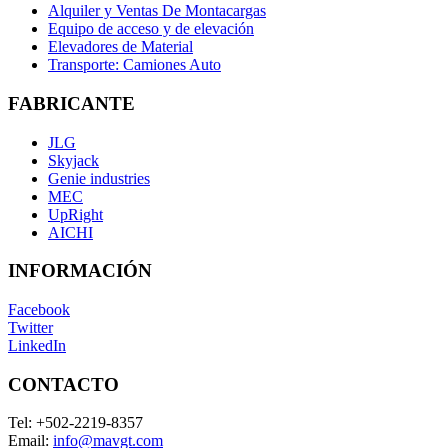
Alquiler y Ventas De Montacargas
Equipo de acceso y de elevación
Elevadores de Material
Transporte: Camiones Auto
FABRICANTE
JLG
Skyjack
Genie industries
MEC
UpRight
AICHI
INFORMACIÓN
Facebook
Twitter
LinkedIn
CONTACTO
Tel:
+502-2219-8357
Email:
info@mavgt.com