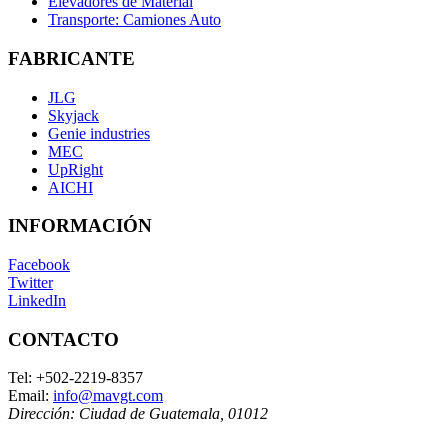
Elevadores de Material
Transporte: Camiones Auto
FABRICANTE
JLG
Skyjack
Genie industries
MEC
UpRight
AICHI
INFORMACIÓN
Facebook
Twitter
LinkedIn
CONTACTO
Tel:
+502-2219-8357
Email:
info@mavgt.com
Dirección:
Ciudad de Guatemala
,
01012