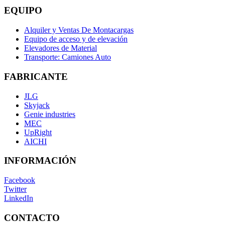
EQUIPO
Alquiler y Ventas De Montacargas
Equipo de acceso y de elevación
Elevadores de Material
Transporte: Camiones Auto
FABRICANTE
JLG
Skyjack
Genie industries
MEC
UpRight
AICHI
INFORMACIÓN
Facebook
Twitter
LinkedIn
CONTACTO