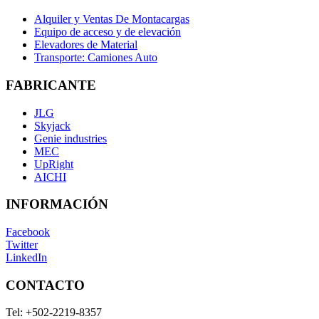
Alquiler y Ventas De Montacargas
Equipo de acceso y de elevación
Elevadores de Material
Transporte: Camiones Auto
FABRICANTE
JLG
Skyjack
Genie industries
MEC
UpRight
AICHI
INFORMACIÓN
Facebook
Twitter
LinkedIn
CONTACTO
Tel:
+502-2219-8357