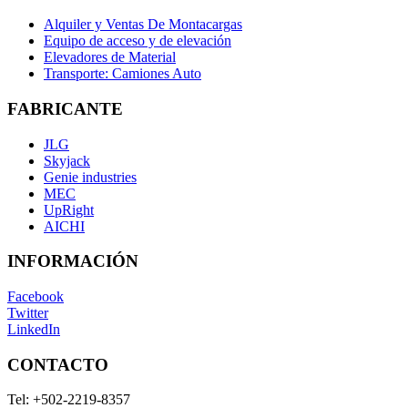
Alquiler y Ventas De Montacargas
Equipo de acceso y de elevación
Elevadores de Material
Transporte: Camiones Auto
FABRICANTE
JLG
Skyjack
Genie industries
MEC
UpRight
AICHI
INFORMACIÓN
Facebook
Twitter
LinkedIn
CONTACTO
Tel:
+502-2219-8357