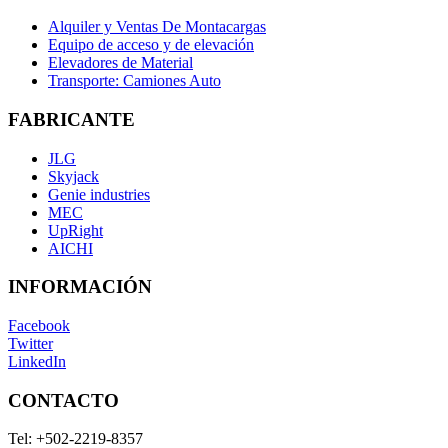
Alquiler y Ventas De Montacargas
Equipo de acceso y de elevación
Elevadores de Material
Transporte: Camiones Auto
FABRICANTE
JLG
Skyjack
Genie industries
MEC
UpRight
AICHI
INFORMACIÓN
Facebook
Twitter
LinkedIn
CONTACTO
Tel:
+502-2219-8357