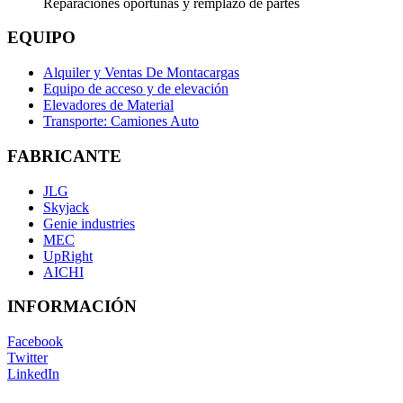
Reparaciones oportunas y remplazo de partes
EQUIPO
Alquiler y Ventas De Montacargas
Equipo de acceso y de elevación
Elevadores de Material
Transporte: Camiones Auto
FABRICANTE
JLG
Skyjack
Genie industries
MEC
UpRight
AICHI
INFORMACIÓN
Facebook
Twitter
LinkedIn