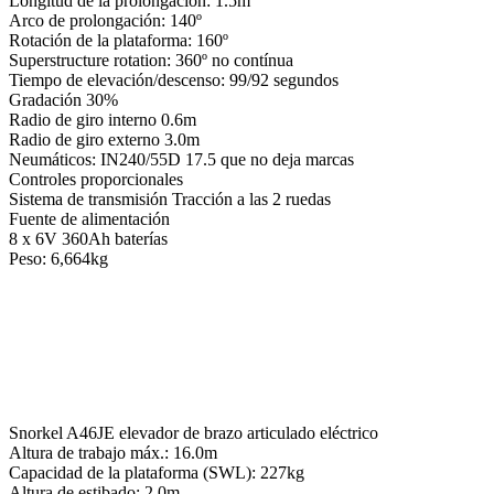
Longitud de la prolongación: 1.5m
Arco de prolongación: 140º
Rotación de la plataforma: 160º
Superstructure rotation: 360º no contínua
Tiempo de elevación/descenso: 99/92 segundos
Gradación 30%
Radio de giro interno 0.6m
Radio de giro externo 3.0m
Neumáticos: IN240/55D 17.5 que no deja marcas
Controles proporcionales
Sistema de transmisión Tracción a las 2 ruedas
Fuente de alimentación
8 x 6V 360Ah baterías
Peso: 6,664kg
Snorkel A46JE elevador de brazo articulado eléctrico
Altura de trabajo máx.: 16.0m
Capacidad de la plataforma (SWL): 227kg
Altura de estibado: 2.0m